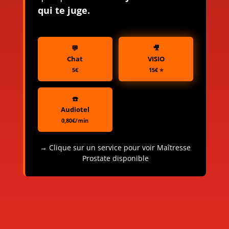
qui te juge.
💬
🎥
Chat
VISIO
5€
15€ ⭐
☎️
Audiotel
0,80€/min
→ Clique sur un service pour voir Maîtresse
Prostate disponible