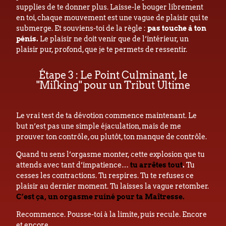
supplies de te donner plus. Laisse-le bouger librement
en toi, chaque mouvement est une vague de plaisir qui te
submerge. Et souviens-toi de la règle :
pas touche à ton
pénis.
Le plaisir ne doit venir que de l’intérieur, un
plaisir pur, profond, que je te permets de ressentir.
Étape 3 : Le Point Culminant, le
"Milking" pour un Tribut Ultime
Le vrai test de ta dévotion commence maintenant. Le
but n’est pas une simple éjaculation, mais de me
prouver ton contrôle, ou plutôt, ton manque de contrôle.
Quand tu sens l’orgasme monter, cette explosion que tu
attends avec tant d’impatience…
tu arrêtes tout
.
Tu
cesses les contractions. Tu respires. Tu te refuses ce
plaisir au dernier moment. Tu laisses la vague retomber.
C’est ça, un orgasme ruiné pour ta Maîtresse.
Recommence. Pousse-toi à la limite, puis recule. Encore
et encore.