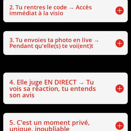
2. Tu rentres le code → Accès
immédiat à la visio
3. Tu envoies ta photo en live →
Pendant qu'elle(s) te voi(ent)t
4. Elle juge EN DIRECT → Tu
vois sa réaction, tu entends
son avis
5. C'est un moment privé,
unique, inoubliable