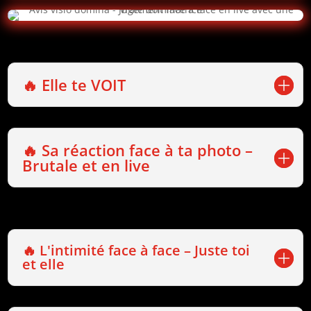
🔥 Elle te VOIT
🔥 Sa réaction face à ta photo –
Brutale et en live
🔥 L'intimité face à face – Juste toi
et elle